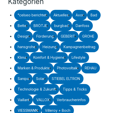
Kategorien
°celseo berichtet
Aktuelles
Axor
Bad
Bette
BRÖTJE
burgbad
Danfoss
Design
Förderung
GEBERIT
GROHE
hansgrohe
Heizung
Kampagnenbeitrag
Klima
Komfort & Hygiene
Lifestyle
Marken & Produkte
Photovoltaik
REHAU
Sanipa
Solar
STIEBEL ELTRON
Technologie & Zukunft
Tipps & Tricks
Vaillant
VALLOX
Verbraucherinfos
VIESSMANN
Villeroy + Boch