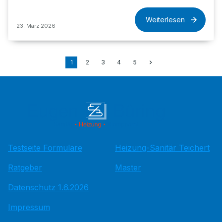
Weiterlesen
23. März 2026
1
2
3
4
5
Testseite Formulare
Heizung-Sanitär Teichert
Ratgeber
Master
Datenschutz 1.6.2026
Impressum