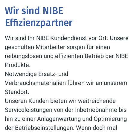
Wir sind NIBE
Effizienzpartner
Wir sind Ihr NI­BE Kun­den­dienst vor Ort. Unsere
geschulten Mitarbeiter sor­gen für ei­nen
rei­bungs­lo­sen und ef­fi­zi­en­ten Be­trieb der NI­BE
Pro­duk­te.
Notwendige Er­satz- und
Ver­brauchs­ma­te­ria­li­en führen wir an unserem
Standort.
Un­se­ren Kun­den bie­ten wir weit­rei­chen­de
Ser­vice­leis­tun­gen von der In­be­trieb­nah­me bis
hin zu ei­ner An­la­gen­war­tung und Op­ti­mie­rung
der Be­triebs­ein­stel­lun­gen. Wenn doch mal