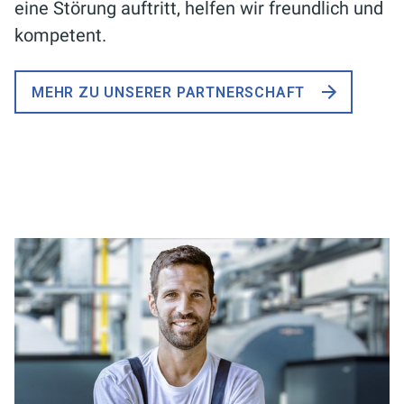
ei­ne Stö­rung auf­tritt, hel­fen wir freund­lich und
kom­pe­tent.
MEHR ZU UNSERER PARTNERSCHAFT