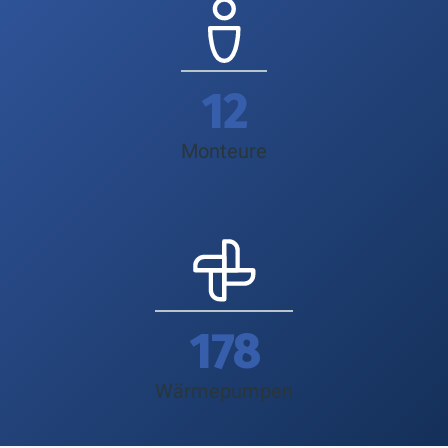
17
Monteure
213
Wärmepumpen