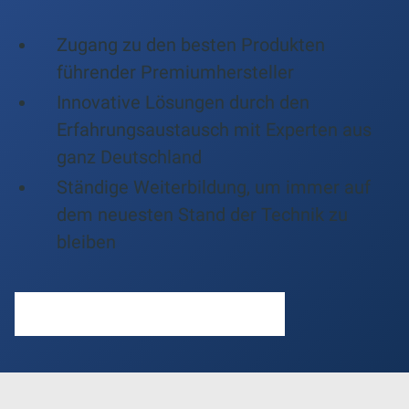
Zugang zu den besten Produkten
führender Premiumhersteller
Innovative Lösungen durch den
Erfahrungsaustausch mit Experten aus
ganz Deutschland
Ständige Weiterbildung, um immer auf
dem neuesten Stand der Technik zu
bleiben
MEHR ZU IHREN VORTEILEN