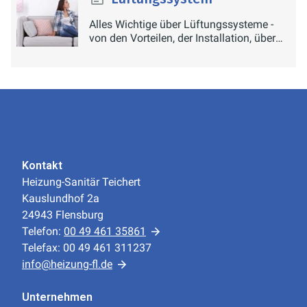
installierte Luftreiniger die
Konzentration der Aerosole in
Alles Wichtige über Lüftungssysteme -
von den Vorteilen, der Installation, über
Innenräumen deutlich absenken und
die Wartung bis zur Reparatur.
somit das Ansteckungsrisiko deutlich
minimieren.
Kontakt
Heizung-Sanitär Teichert
Kauslundhof 2a
24943 Flensburg
Telefon:
00 49 461 35861
Telefax: 00 49 461 311237
info@heizung-fl.de
Unternehmen