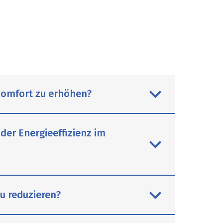
Komfort zu erhöhen?
der Energieeffizienz im
uschen und Toiletten mit Bidet-
u reduzieren?
e im Bad individuell anpassen. Die
 Licht beim Entspannen in der