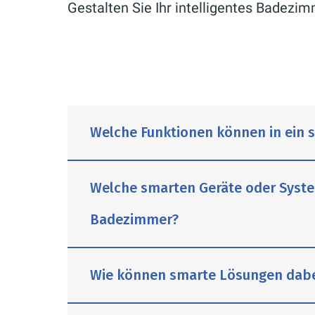
Gestalten Sie Ihr intelligentes Badez
Welche Funktionen können in ein 
Welche smarten Geräte oder System
Badezimmer?
Funktionen wie intelligente Beleuc
Funktion können den Komfort im s
Wie können smarte Lösungen dabei
Intelligente Beleuchtung:
Durch inte
Lichtstimmung kann per App oder Sp