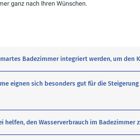
immer ganz nach Ihren Wünschen.
smartes Badezimmer integriert werden, um den 
e eignen sich besonders gut für die Steigerung 
htung, beheizte Handtuchhalter, programmierbare D
marten Badezimmer erhöhen.
 helfen, den Wasserverbrauch im Badezimmer z
lligente LED-Beleuchtung lässt sich die Atmosphär
rachbefehl gesteuert werden, z.B. für ein warmes