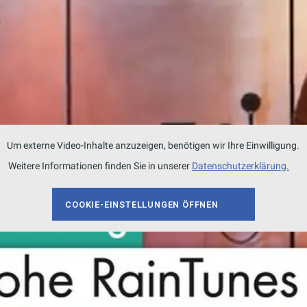
So wird das Badezimmererlebnis individuell an die
 die intelligente Steuerung erheblich zur Einsparu
en.
büßen zu müssen.
Um externe Video-Inhalte anzuzeigen, benötigen wir Ihre Einwilligung.
Weitere Informationen finden Sie in unserer
Datenschutzerklärung.
COOKIE-EINSTELLUNGEN ÖFFNEN