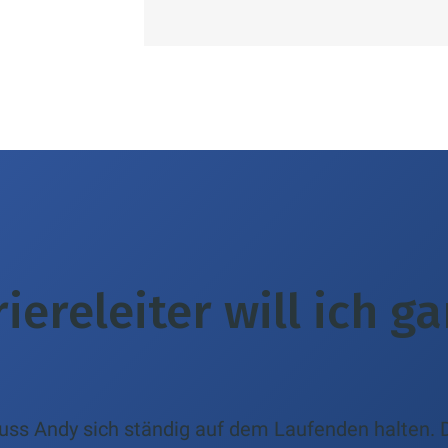
iereleiter will ich g
ss Andy sich ständig auf dem Laufenden halten.