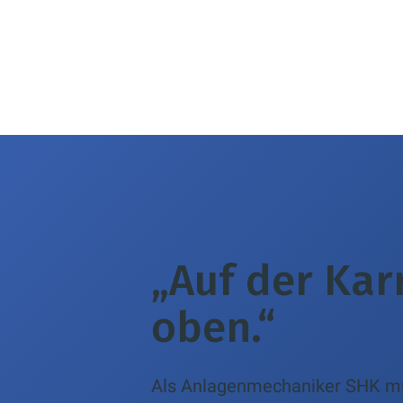
„Auf der Karr
oben.“
Als Anlagenmechaniker SHK mu