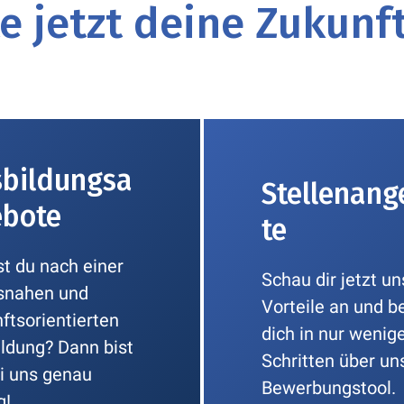
 jetzt deine Zukunft
bildungsa
Stellenang
ebote
te
t du nach einer
Schau dir jetzt u
snahen und
Vorteile an und b
ftsorientierten
dich in nur wenig
ldung? Dann bist
Schritten über un
i uns genau
Bewerbungstool.
g!