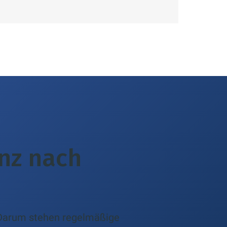
anz nach
 Darum stehen regelmäßige