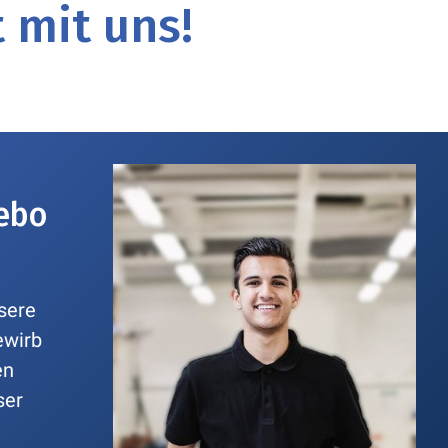
 mit uns!
ebo
nsere
ewirb
en
ser