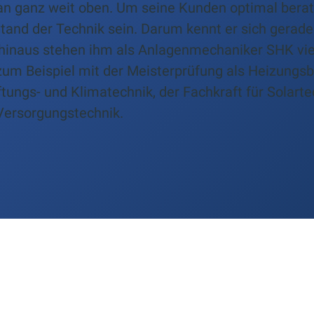
an ganz weit oben. Um seine Kunden optimal bera
nd der Technik sein. Darum kennt er sich gerade 
 hinaus stehen ihm als Anlagenmechaniker SHK vie
zum Beispiel mit der Meisterprüfung als Heizungs
ftungs- und Klimatechnik, der Fachkraft für Solart
Versorgungstechnik.