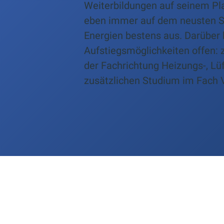
Weiterbildungen auf seinem Pl
eben immer auf dem neusten Sta
Energien bestens aus. Darüber
Aufstiegsmöglichkeiten offen: 
der Fachrichtung Heizungs-, Lü
zusätzlichen Studium im Fach 