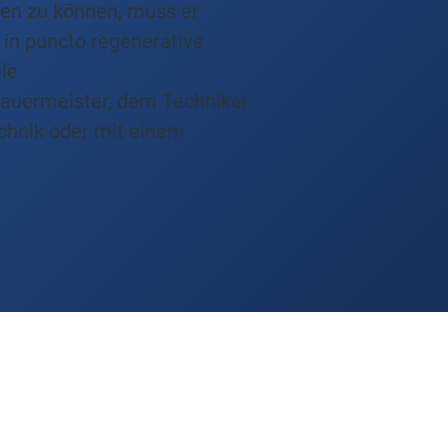
ten zu können, muss er
in puncto regenerative
le
bauermeister, dem Techniker
echnik oder mit einem