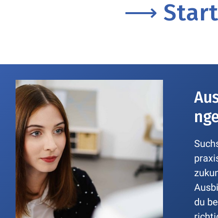
⟶ Starte
Aus
ng
Suchs
praxi
zukun
Ausbi
du be
richti