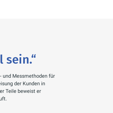
 sein.“
üf- und Messmethoden für
eisung der Kunden in
r Teile beweist er
uft.