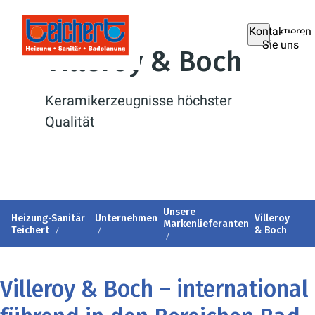
Kontaktieren
Sie uns
Villeroy & Boch
Keramikerzeugnisse höchster
Qualität
Unsere
Heizung-Sanitär
Unternehmen
Villeroy
Markenlieferanten
Teichert
& Boch
Villeroy & Boch – international