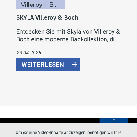
Villeroy + Boch
SKYLA Villeroy & Boch
Entdecken Sie mit Skyla von Villeroy &
Boch eine moderne Badkollektion, die
mit sanften Rundungen, klaren Kanten
23.04.2026
und asymmetrischer Formensprache
überzeugt. Flexible Farb- und
WEITERLESEN
Größenoptionen, innovative
Armaturen und nachhaltige WC-
Technologie machen Skyla zur idealen
Wahl für Ihr individuelles Traumbad.
Um externe Video-Inhalte anzuzeigen, benötigen wir Ihre