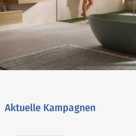
Antao ist inspiriert von der Natur: Das
Design der Kollektion ist von der Form
eines Tautropfens abgeleitet. Die
organische Formensprache zieht sich
durch alle Bestandteile der Kollektion –
von Waschbecken über Armatur und
WC bis zur Badewanne. Das Ergebnis:
ein beeindruckend harmonisches
Raumgefühl.
ERFAHREN SIE MEHR
Aktuelle Kampagnen