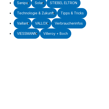
Sanipa
Solar
STIEBEL ELTRON
Technologie & Zukunft
Tipps & Tricks
Vaillant
VALLOX
Verbraucherinfos
VIESSMANN
Villeroy + Boch