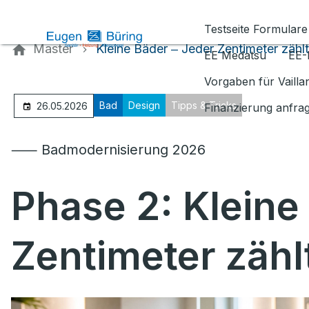
Kontaktieren Sie uns
Testseite Formulare
Master
Kleine Bäder ‒ Jeder Zentimeter zählt
EE Medatsu
EE-
Vorgaben für Vaill
Bad
Design
Tipps & Tricks
26.05.2026
Finanzierung anfra
⸺ Badmodernisierung 2026
Phase 2: Kleine
Zentimeter zähl