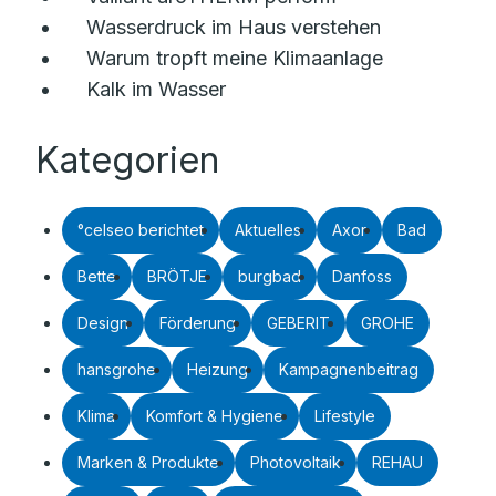
Wasserdruck im Haus verstehen
Warum tropft meine Klimaanlage
Kalk im Wasser
Kategorien
°celseo berichtet
Aktuelles
Axor
Bad
Bette
BRÖTJE
burgbad
Danfoss
Design
Förderung
GEBERIT
GROHE
hansgrohe
Heizung
Kampagnenbeitrag
Klima
Komfort & Hygiene
Lifestyle
Marken & Produkte
Photovoltaik
REHAU