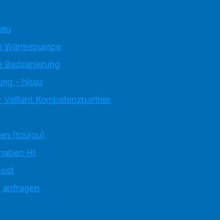
neu
e Wärmepumpe
 Badsanierung
ung - hissu
 Vaillant Kompetenzpartner
ten (toujou)
 haben HI
ost
g anfragen