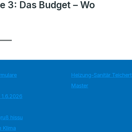
e 3: Das Budget – Wo
rmulare
Heizung-Sanitär Teichert
Master
 1.6.2026
ruß hissu
 Klima