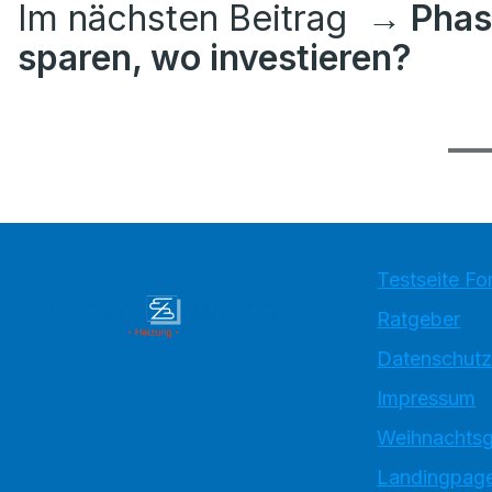
Im nächsten Beitrag
→ Phas
sparen, wo investieren?
Testseite Fo
Ratgeber
Datenschutz
Impressum
Weihnachtsg
Landingpage