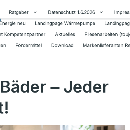
Ratgeber
Datenschutz 1.6.2026
Impre
Untermenü für Ratgeber umschalten
Untermenü f
!
Energie neu
Landingpage Wärmepumpe
Landingpag
ant Kompetenzpartner
Aktuelles
Fliesenarbeiten (tou
gen
Fördermittel
Download
Markenlieferanten R
 Bäder ‒ Jeder
t!