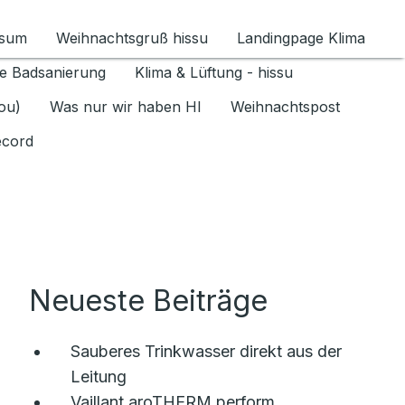
ssum
Weihnachtsgruß hissu
Landingpage Klima
ür Datenschutz 1.6.2026 umschalten
e Badsanierung
Klima & Lüftung - hissu
jou)
Was nur wir haben HI
Weihnachtspost
ecord
Neueste Beiträge
Sauberes Trinkwasser direkt aus der
Leitung
Vaillant aroTHERM perform