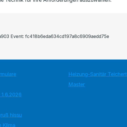
3a903 Event: fc418b6eda634cd197a8c6909aedd75e
rmulare
Heizung-Sanitär Teichert
Master
 1.6.2026
ruß hissu
 Klima