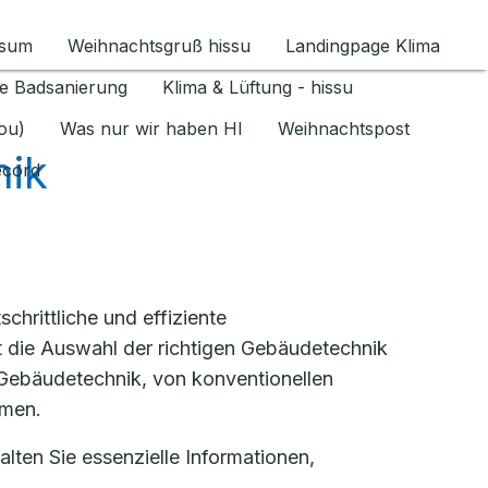
ssum
Weihnachtsgruß hissu
Landingpage Klima
ür Datenschutz 1.6.2026 umschalten
e Badsanierung
Klima & Lüftung - hissu
jou)
Was nur wir haben HI
Weihnachtspost
ik
ecord
hrittliche und effiziente
lt die Auswahl der richtigen Gebäudetechnik
r Gebäudetechnik, von konventionellen
emen.
lten Sie essenzielle Informationen,