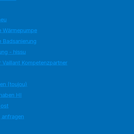
neu
e Wärmepumpe
 Badsanierung
ung - hissu
 Vaillant Kompetenzpartner
ten (toujou)
 haben HI
ost
g anfragen