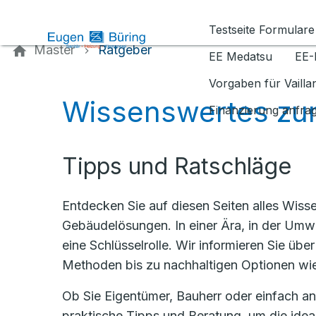
Kontaktieren Sie uns
Testseite Formulare
Master
Ratgeber
EE Medatsu
EE-
Vorgaben für Vaill
Wissenswertes zu
Finanzierung anfra
Tipps und Ratschläge
Entdecken Sie auf diesen Seiten alles Wisse
Gebäudelösungen. In einer Ära, in der Umwe
eine Schlüsselrolle. Wir informieren Sie ü
Methoden bis zu nachhaltigen Optionen w
Ob Sie Eigentümer, Bauherr oder einfach an
praktische Tipps und Beratung, um die idea