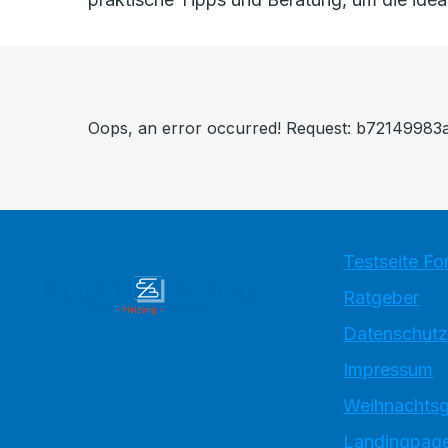
Oops, an error occurred! Request: b7214998
Testseite Fo
Ratgeber
Datenschutz
Impressum
Weihnachtsg
Landingpage