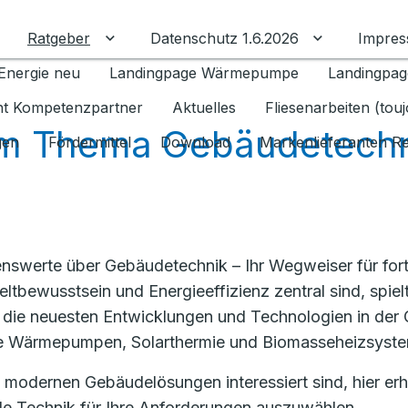
Ratgeber
Datenschutz 1.6.2026
Impre
Untermenü für Ratgeber umschalten
Untermenü f
Energie neu
Landingpage Wärmepumpe
Landingpag
ant Kompetenzpartner
Aktuelles
Fliesenarbeiten (tou
m Thema Gebäudetechn
gen
Fördermittel
Download
Markenlieferanten R
nswerte über Gebäudetechnik – Ihr Wegweiser für fortsc
ltbewusstsein und Energieeffizienz zentral sind, spie
ber die neuesten Entwicklungen und Technologien in de
ie Wärmepumpen, Solarthermie und Biomasseheizsyst
 modernen Gebäudelösungen interessiert sind, hier erha
le Technik für Ihre Anforderungen auszuwählen.