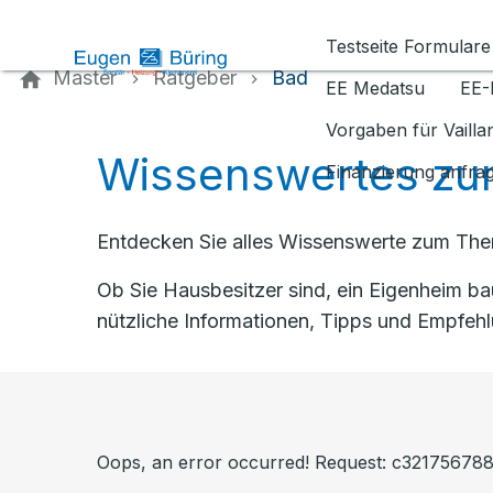
Kontaktieren Sie uns
Testseite Formulare
Master
Ratgeber
Bad
EE Medatsu
EE-
Vorgaben für Vaill
Wissenswertes zu
Finanzierung anfra
Entdecken Sie alles Wissenswerte zum Them
Ob Sie Hausbesitzer sind, ein Eigenheim b
nützliche Informationen, Tipps und Empfeh
Oops, an error occurred! Request: c3217567