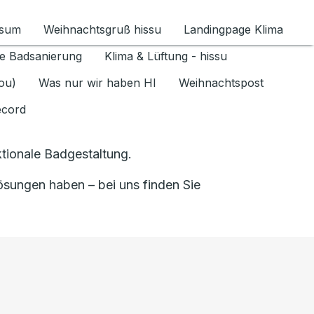
ssum
Weihnachtsgruß hissu
Landingpage Klima
ür Datenschutz 1.6.2026 umschalten
e Badsanierung
Klima & Lüftung - hissu
jou)
Was nur wir haben HI
Weihnachtspost
ecord
tionale Badgestaltung.
sungen haben – bei uns finden Sie