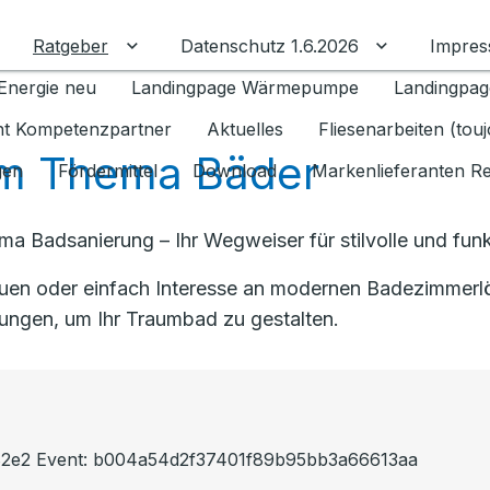
Ratgeber
Datenschutz 1.6.2026
Impre
Untermenü für Ratgeber umschalten
Untermenü f
Energie neu
Landingpage Wärmepumpe
Landingpag
ant Kompetenzpartner
Aktuelles
Fliesenarbeiten (tou
m Thema Bäder
gen
Fördermittel
Download
Markenlieferanten R
a Badsanierung – Ihr Wegweiser für stilvolle und funk
auen oder einfach Interesse an modernen Badezimmerlö
lungen, um Ihr Traumbad zu gestalten.
882e2 Event: b004a54d2f37401f89b95bb3a66613aa