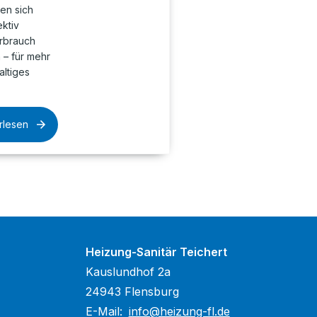
en sich
ktiv
rbrauch
– für mehr
altiges
rlesen
Heizung-Sanitär Teichert
Kauslundhof 2a
24943 Flensburg
E-Mail:
info@heizung-fl.de