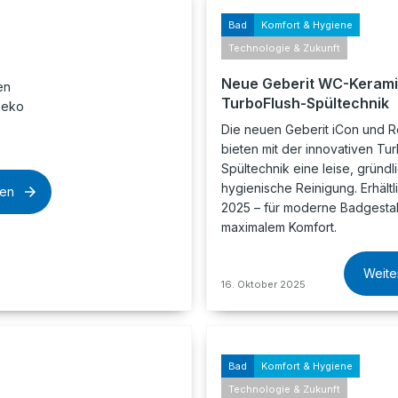
Bad
Komfort & Hygiene
Technologie & Zukunft
Neue Geberit WC-Kerami
en
TurboFlush-Spültechnik
Deko
Die neuen Geberit iCon und
bieten mit der innovativen Tu
Spültechnik eine leise, gründl
hygienische Reinigung. Erhältli
sen
2025 – für moderne Badgestal
maximalem Komfort.
Weite
16. Oktober 2025
Bad
Komfort & Hygiene
Technologie & Zukunft