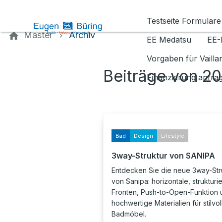
Kontaktieren Sie uns
Testseite Formulare
Master
Archiv
EE Medatsu
EE-
Vorgaben für Vaill
Beiträge von 2
Finanzierung anfra
Bad
Design
Lifestyle
3way-Struktur von SANIPA
Entdecken Sie die neue 3way-Str
von Sanipa: horizontale, strukturie
Fronten, Push-to-Open-Funktion 
hochwertige Materialien für stilvol
Badmöbel.