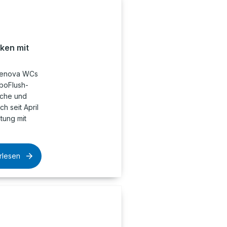
ken mit
 Renova WCs
rboFlush-
iche und
ch seit April
tung mit
rlesen