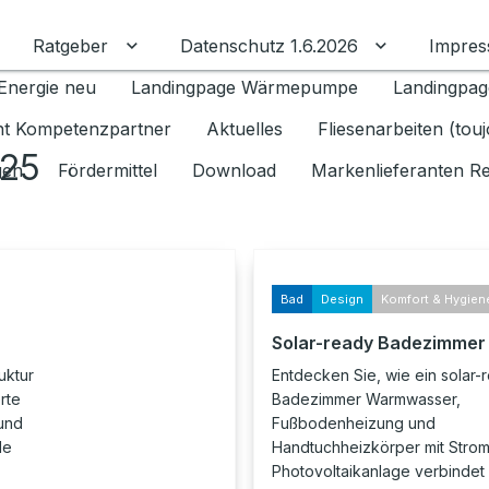
Ratgeber
Datenschutz 1.6.2026
Impre
Untermenü für Ratgeber umschalten
Untermenü f
Energie neu
Landingpage Wärmepumpe
Landingpag
ant Kompetenzpartner
Aktuelles
Fliesenarbeiten (tou
025
gen
Fördermittel
Download
Markenlieferanten R
Bad
Design
Komfort & Hygien
Solar-ready Badezimmer
uktur
Entdecken Sie, wie ein solar-
rte
Badezimmer Warmwasser,
und
Fußbodenheizung und
le
Handtuchheizkörper mit Strom
Photovoltaikanlage verbindet 