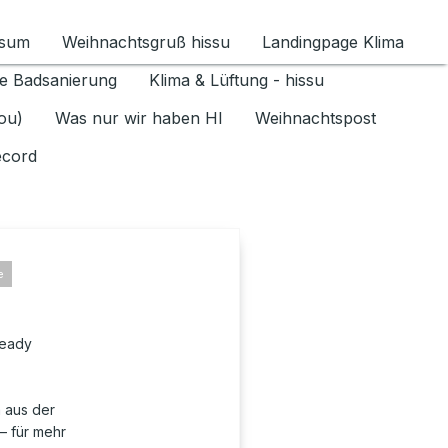
ssum
Weihnachtsgruß hissu
Landingpage Klima
ür Datenschutz 1.6.2026 umschalten
e Badsanierung
Klima & Lüftung - hissu
jou)
Was nur wir haben HI
Weihnachtspost
ecord
e
ready
 aus der
– für mehr