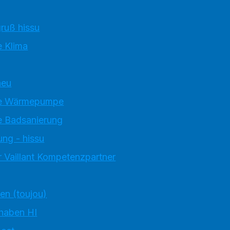
ruß hissu
 Klima
neu
e Wärmepumpe
 Badsanierung
ung - hissu
 Vaillant Kompetenzpartner
ten (toujou)
 haben HI