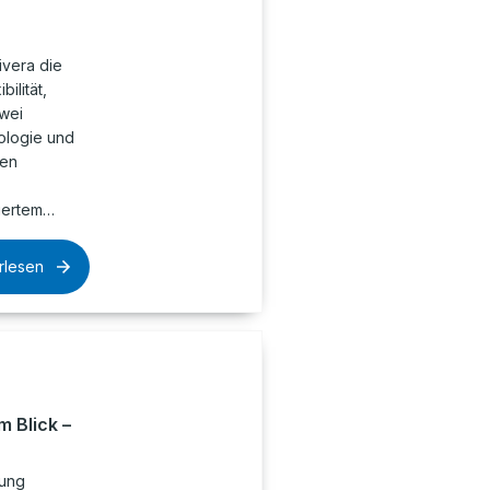
ivera die
ilität,
Zwei
ologie und
ven
iertem…
rlesen
m Blick –
rung