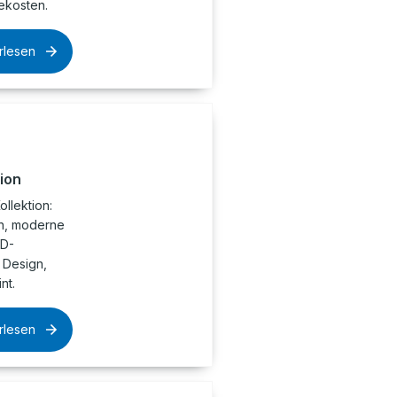
ekosten.
rlesen
ion
llektion:
en, moderne
VD-
 Design,
nt.
rlesen