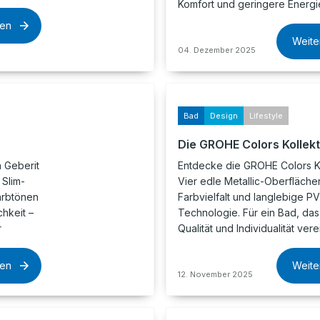
Komfort und geringere Energi
sen
Weite
04. Dezember 2025
Bad
Design
Lifestyle
Die GROHE Colors Kollekt
 Geberit
Entdecke die GROHE Colors Ko
Slim-
Vier edle Metallic-Oberfläch
arbtönen
Farbvielfalt und langlebige P
hkeit –
Technologie. Für ein Bad, das
r
Qualität und Individualität verei
sen
Weite
12. November 2025