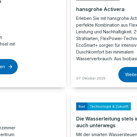
o
hansgrohe Activera
Erleben Sie mit hansgrohe Act
perfekte Kombination aus Flexib
Leistung und Nachhaltigkeit. 
n
Strahlarten, FlexPower-Techn
hsel mit
EcoSmart+ sorgen für intensi
Duschkomfort bei minimalem
Wasserverbrauch. Aus biobas
sen
Weite
07. Oktober 2025
Bad
Technologie & Zukunft
Die Wasserleitung stets i
auch unterwegs
dezimmer
Zentrum:
Mit der smarten Wassersteue