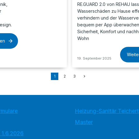
nik,
RE.GUARD 2.0 von REHAU lass
r
Wasserschäden zu Hause effe
,
verhindern und der Wasserve
esign.
bequem per App überwachen 
Sicherheit, Komfort und nachh
Wohn
sen
Weite
19. September 2025
1
2
3
rmulare
Heizung-Sanitär Teichert
Master
 1.6.2026