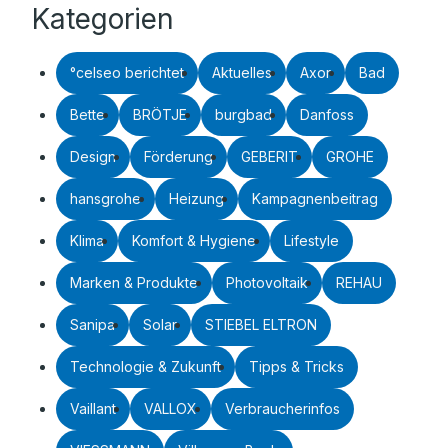
Kategorien
°celseo berichtet
Aktuelles
Axor
Bad
Bette
BRÖTJE
burgbad
Danfoss
Design
Förderung
GEBERIT
GROHE
hansgrohe
Heizung
Kampagnenbeitrag
Klima
Komfort & Hygiene
Lifestyle
Marken & Produkte
Photovoltaik
REHAU
Sanipa
Solar
STIEBEL ELTRON
Technologie & Zukunft
Tipps & Tricks
Vaillant
VALLOX
Verbraucherinfos