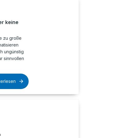
r keine
ne zu große
atisieren
ch ungünstig
ur sinnvollen
terlesen
A