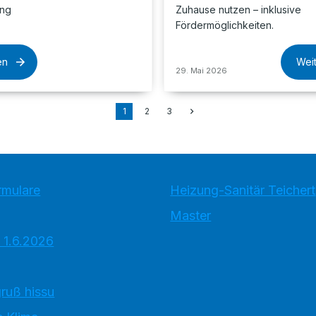
ung
Zuhause nutzen – inklusive
Fördermöglichkeiten.
en
Wei
29. Mai 2026
1
2
3
rmulare
Heizung-Sanitär Teichert
Master
 1.6.2026
ruß hissu