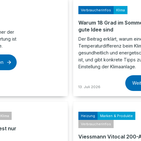
Verbraucherinfos
Klima
Warum 18 Grad im Somme
gute Idee sind
mer der
tung ist
Der Beitrag erklärt, warum ei
e.
Temperaturdifferenz beim Klim
gesundheitlich und energetis
ist, und gibt konkrete Tipps z
en
Einstellung der Klimaanlage.
Wei
13. Juli 2026
Klima
Heizung
Marken & Produkte
Verbraucherinfos
est nur
Viessmann Vitocal 200-