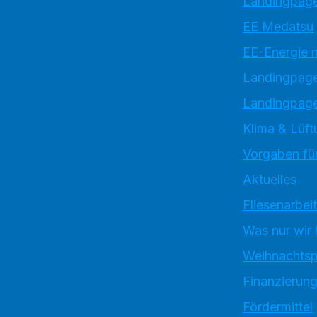
Landingpage
EE Medatsu
EE-Energie 
Landingpag
Landingpage
Klima & Lüft
Vorgaben für
Aktuelles
Fliesenarbei
Was nur wir
Weihnachtsp
Finanzierun
Fördermittel