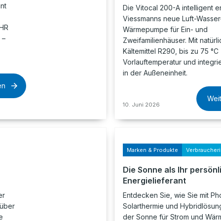
nt
Die Vitocal 200-A intelligent e
Viessmanns neue Luft-Wasser
EHR
Wärmepumpe für Ein- und
 –
Zweifamilienhäuser. Mit natürl
Kältemittel R290, bis zu 75 °C
Vorlauftemperatur und integrie
in der Außeneinheit.
en
Wei
10. Juni 2026
Marken & Produkte
Verbraucher
Die Sonne als Ihr persönl
Energielieferant
er
Entdecken Sie, wie Sie mit Pho
 über
Solarthermie und Hybridlösung
e
der Sonne für Strom und Wärm