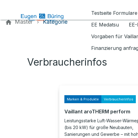
Kontaktieren Sie uns
Testseite Formulare
Master
Kategorie
EE Medatsu
EE-
Vorgaben für Vaill
Finanzierung anfra
Verbraucherinfos
Marken & Produkte
Verbraucherinfos
Vaillant aroTHERM perform
Leistungsstarke Luft-Wasser-Wärm
(bis 20 kW) für große Neubauten,
Sanierungen und Gewerbe – mit ho