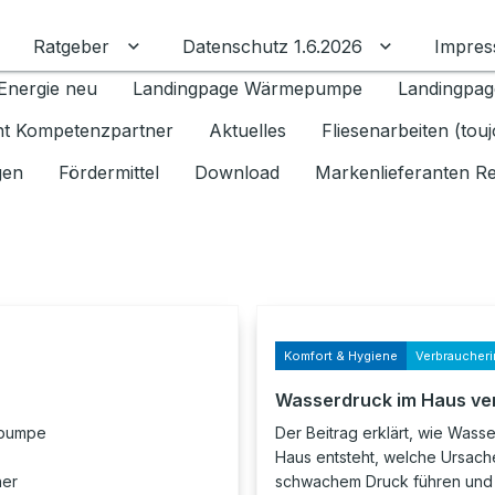
Ratgeber
Datenschutz 1.6.2026
Impre
Untermenü für Ratgeber umschalten
Untermenü f
Energie neu
Landingpage Wärmepumpe
Landingpag
ant Kompetenzpartner
Aktuelles
Fliesenarbeiten (tou
gen
Fördermittel
Download
Markenlieferanten R
Komfort & Hygiene
Verbraucheri
Wasserdruck im Haus ve
epumpe
Der Beitrag erklärt, wie Wass
Haus entsteht, welche Ursach
her
schwachem Druck führen und 