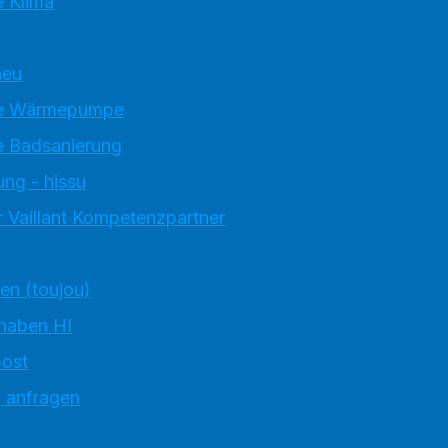
 Klima
neu
e Wärmepumpe
 Badsanierung
ung - hissu
 Vaillant Kompetenzpartner
ten (toujou)
 haben HI
ost
g anfragen