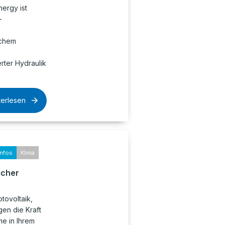
nergy ist
-
ichem
rter Hydraulik
terlesen
infos
Klima
icher
tovoltaik,
en die Kraft
e in Ihrem