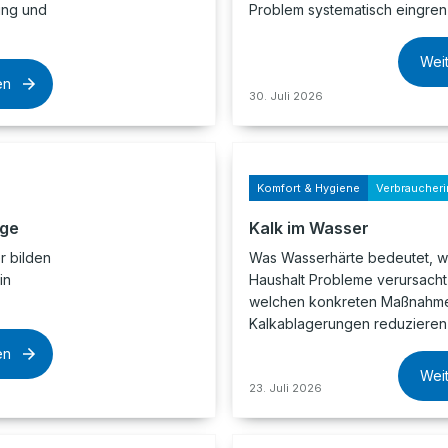
lung und
Problem systematisch eingrenz
Wei
en
30. Juli 2026
Komfort & Hygiene
Verbraucheri
age
Kalk im Wasser
 bilden
Was Wasserhärte bedeutet, w
in
Haushalt Probleme verursacht
welchen konkreten Maßnahme
Kalkablagerungen reduzieren 
en
Wei
23. Juli 2026