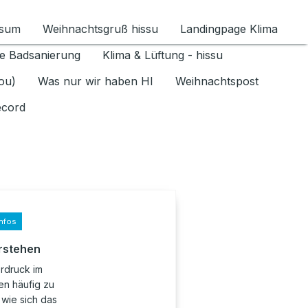
ssum
Weihnachtsgruß hissu
Landingpage Klima
ür Datenschutz 1.6.2026 umschalten
e Badsanierung
Klima & Lüftung - hissu
jou)
Was nur wir haben HI
Weihnachtspost
ecord
nfos
rstehen
erdruck im
en häufig zu
wie sich das