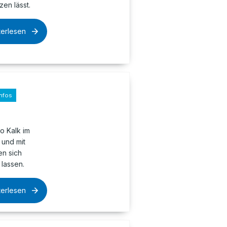
en lässt.
terlesen
nfos
o Kalk im
 und mit
n sich
lassen.
terlesen