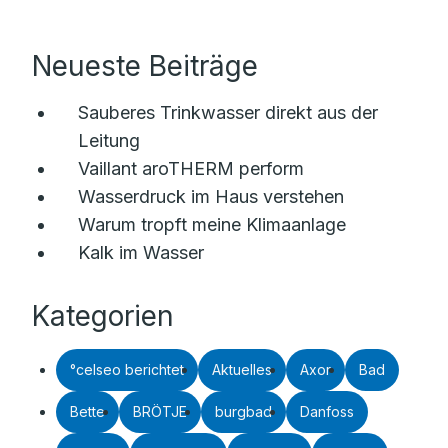
Neueste Beiträge
Sauberes Trinkwasser direkt aus der
Leitung
Vaillant aroTHERM perform
Wasserdruck im Haus verstehen
Warum tropft meine Klimaanlage
Kalk im Wasser
Kategorien
°celseo berichtet
Aktuelles
Axor
Bad
Bette
BRÖTJE
burgbad
Danfoss