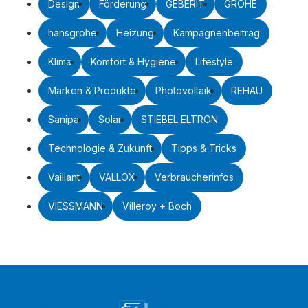
Design
Förderung
GEBERIT
GROHE
hansgrohe
Heizung
Kampagnenbeitrag
Klima
Komfort & Hygiene
Lifestyle
Marken & Produkte
Photovoltaik
REHAU
Sanipa
Solar
STIEBEL ELTRON
Technologie & Zukunft
Tipps & Tricks
Vaillant
VALLOX
Verbraucherinfos
VIESSMANN
Villeroy + Boch