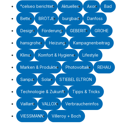
°celseo berichtet
Aktuelles
Axor
Bad
Bette
BRÖTJE
burgbad
Danfoss
Design
Förderung
GEBERIT
GROHE
hansgrohe
Heizung
Kampagnenbeitrag
Klima
Komfort & Hygiene
Lifestyle
Marken & Produkte
Photovoltaik
REHAU
Sanipa
Solar
STIEBEL ELTRON
Technologie & Zukunft
Tipps & Tricks
Vaillant
VALLOX
Verbraucherinfos
VIESSMANN
Villeroy + Boch