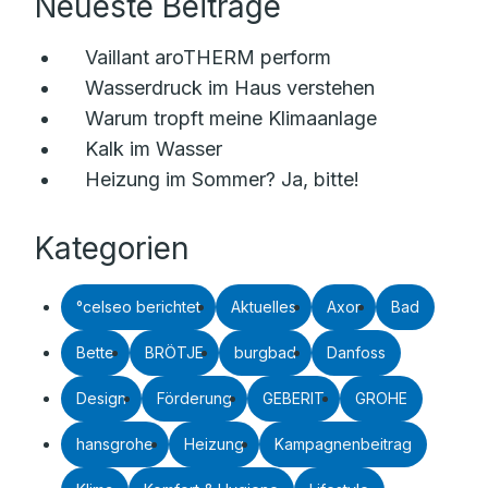
Neueste Beiträge
Vaillant aroTHERM perform
Wasserdruck im Haus verstehen
Warum tropft meine Klimaanlage
Kalk im Wasser
Heizung im Sommer? Ja, bitte!
Kategorien
°celseo berichtet
Aktuelles
Axor
Bad
Bette
BRÖTJE
burgbad
Danfoss
Design
Förderung
GEBERIT
GROHE
hansgrohe
Heizung
Kampagnenbeitrag