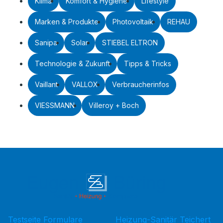
Klima
Komfort & Hygiene
Lifestyle
Marken & Produkte
Photovoltaik
REHAU
Sanipa
Solar
STIEBEL ELTRON
Technologie & Zukunft
Tipps & Tricks
Vaillant
VALLOX
Verbraucherinfos
VIESSMANN
Villeroy + Boch
Testseite Formulare
Heizung-Sanitär Teichert