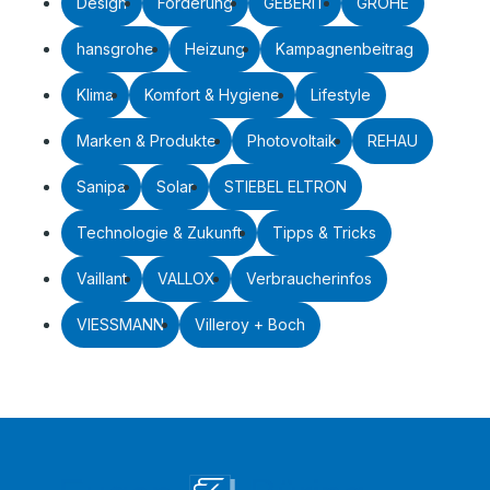
Design
Förderung
GEBERIT
GROHE
hansgrohe
Heizung
Kampagnenbeitrag
Klima
Komfort & Hygiene
Lifestyle
Marken & Produkte
Photovoltaik
REHAU
Sanipa
Solar
STIEBEL ELTRON
Technologie & Zukunft
Tipps & Tricks
Vaillant
VALLOX
Verbraucherinfos
VIESSMANN
Villeroy + Boch