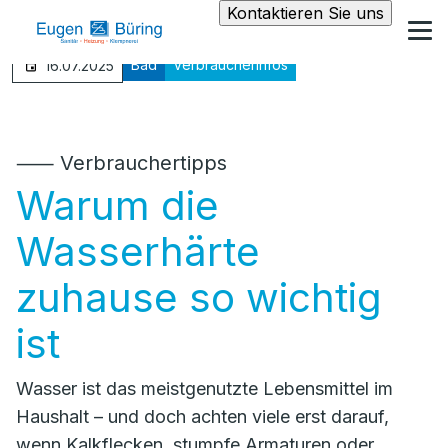
Kontaktieren Sie uns
Bad
Verbraucherinfos
16.07.2025
⸺ Verbrauchertipps
Warum die
Wasserhärte
zuhause so wichtig
ist
Wasser ist das meistgenutzte Lebensmittel im
Haushalt – und doch achten viele erst darauf,
wenn Kalkflecken, stumpfe Armaturen oder