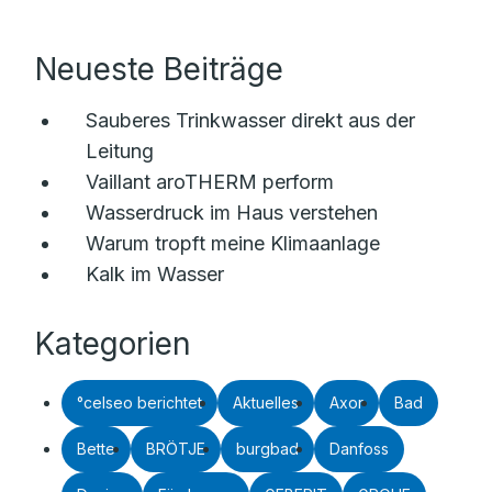
Neueste Beiträge
Sauberes Trinkwasser direkt aus der
Leitung
Vaillant aroTHERM perform
Wasserdruck im Haus verstehen
Warum tropft meine Klimaanlage
Kalk im Wasser
Kategorien
°celseo berichtet
Aktuelles
Axor
Bad
Bette
BRÖTJE
burgbad
Danfoss