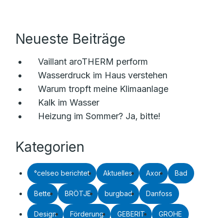
Neueste Beiträge
Vaillant aroTHERM perform
Wasserdruck im Haus verstehen
Warum tropft meine Klimaanlage
Kalk im Wasser
Heizung im Sommer? Ja, bitte!
Kategorien
°celseo berichtet
Aktuelles
Axor
Bad
Bette
BRÖTJE
burgbad
Danfoss
Design
Förderung
GEBERIT
GROHE