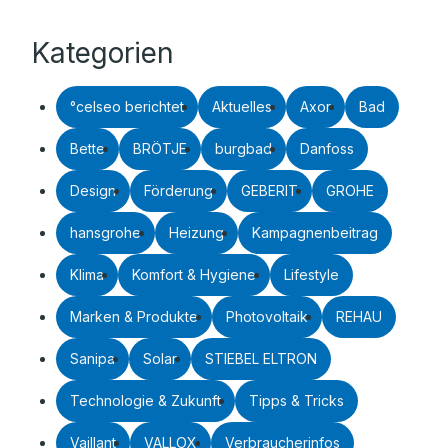
Kategorien
°celseo berichtet
Aktuelles
Axor
Bad
Bette
BRÖTJE
burgbad
Danfoss
Design
Förderung
GEBERIT
GROHE
hansgrohe
Heizung
Kampagnenbeitrag
Klima
Komfort & Hygiene
Lifestyle
Marken & Produkte
Photovoltaik
REHAU
Sanipa
Solar
STIEBEL ELTRON
Technologie & Zukunft
Tipps & Tricks
Vaillant
VALLOX
Verbraucherinfos