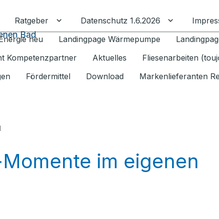
Ratgeber
Datenschutz 1.6.2026
Impre
Untermenü für Ratgeber umschalten
Untermenü f
genen Bad
Energie neu
Landingpage Wärmepumpe
Landingpag
ant Kompetenzpartner
Aktuelles
Fliesenarbeiten (tou
gen
Fördermittel
Download
Markenlieferanten R
u
a-Momente im eigenen