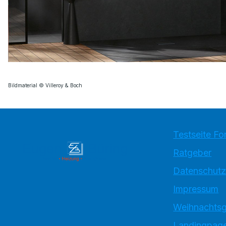
Bildmaterial © Villeroy & Boch
Testseite Fo
Ratgeber
Datenschutz
Impressum
Weihnachtsg
Landingpage