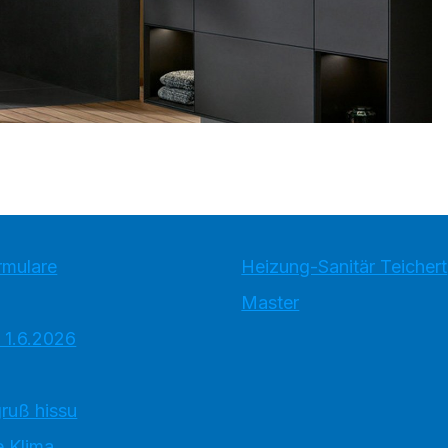
rmulare
Heizung-Sanitär Teichert
Master
 1.6.2026
ruß hissu
 Klima