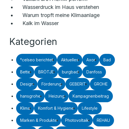
Wasserdruck im Haus verstehen
Warum tropft meine Klimaanlage
Kalk im Wasser
Kategorien
°celseo berichtet
Aktuelles
Axor
Bad
Bette
BRÖTJE
burgbad
Danfoss
Design
Förderung
GEBERIT
GROHE
hansgrohe
Heizung
Kampagnenbeitrag
Klima
Komfort & Hygiene
Lifestyle
Marken & Produkte
Photovoltaik
REHAU