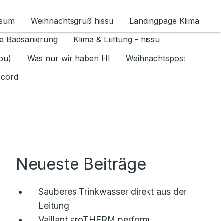
ssum
Weihnachtsgruß hissu
Landingpage Klima
ür Datenschutz 1.6.2026 umschalten
e Badsanierung
Klima & Lüftung - hissu
jou)
Was nur wir haben HI
Weihnachtspost
ecord
Neueste Beiträge
Sauberes Trinkwasser direkt aus der
Leitung
Vaillant aroTHERM perform