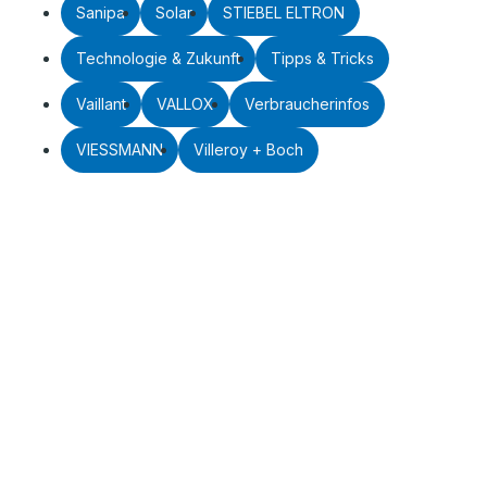
Sanipa
Solar
STIEBEL ELTRON
Technologie & Zukunft
Tipps & Tricks
Vaillant
VALLOX
Verbraucherinfos
VIESSMANN
Villeroy + Boch