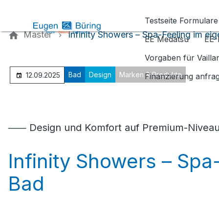
Kontaktieren Sie uns
Testseite Formulare
Master
Infinity Showers – Spa-Feeling im ei
EE Medatsu
EE-
Vorgaben für Vaill
Bad
Design
Marken & Produkte
12.09.2025
Finanzierung anfra
⸺ Design und Komfort auf Premium-Nivea
Infinity Showers – Sp
Bad