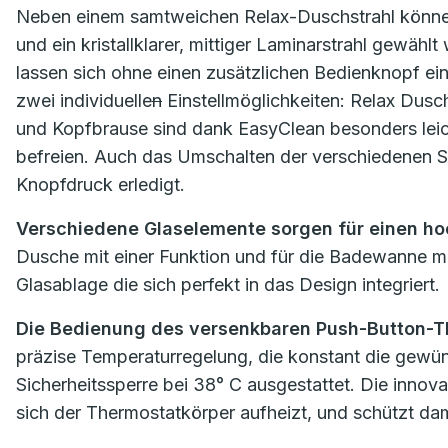
Neben einem samtweichen Relax-Duschstrahl können
und ein kristallklarer, mittiger Laminarstrahl gewä
lassen sich ohne einen zusätzlichen Bedienknopf ei
zwei individuelle
n
Einstellmöglichkeiten: Relax Dusc
und Kopfbrause sind dank EasyClean besonders leich
befreien. Auch das Umschalten der verschiedenen S
Knopfdruck erledigt.
Verschiedene Glaselemente sorgen für einen ho
Dusche mit einer Funktion und für die Badewanne mit 
Glasablage die sich perfekt in das Design integriert.
Die Bedienung des versenkbaren Push-Button-Th
präzise Temperaturregelung, die konstant die gewüns
Sicherheitssperre bei 38° C ausgestattet. Die inno
sich der Thermostatkörper aufheizt, und schützt da