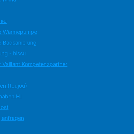
neu
e Wärmepumpe
 Badsanierung
ung - hissu
 Vaillant Kompetenzpartner
ten (toujou)
 haben HI
ost
g anfragen