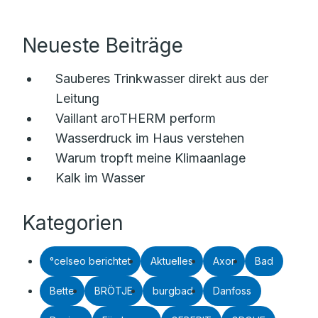
Neueste Beiträge
Sauberes Trinkwasser direkt aus der
Leitung
Vaillant aroTHERM perform
Wasserdruck im Haus verstehen
Warum tropft meine Klimaanlage
Kalk im Wasser
Kategorien
°celseo berichtet
Aktuelles
Axor
Bad
Bette
BRÖTJE
burgbad
Danfoss