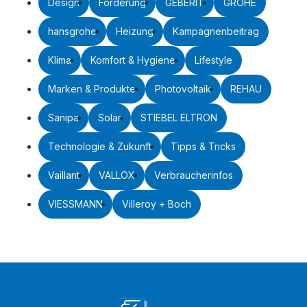
Design
Förderung
GEBERIT
GROHE
hansgrohe
Heizung
Kampagnenbeitrag
Klima
Komfort & Hygiene
Lifestyle
Marken & Produkte
Photovoltaik
REHAU
Sanipa
Solar
STIEBEL ELTRON
Technologie & Zukunft
Tipps & Tricks
Vaillant
VALLOX
Verbraucherinfos
VIESSMANN
Villeroy + Boch