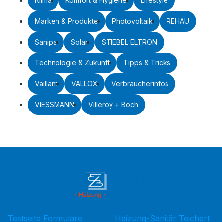
Klima
Komfort & Hygiene
Lifestyle
Marken & Produkte
Photovoltaik
REHAU
Sanipa
Solar
STIEBEL ELTRON
Technologie & Zukunft
Tipps & Tricks
Vaillant
VALLOX
Verbraucherinfos
VIESSMANN
Villeroy + Boch
Testseite Formulare
Heizung-Sanitär Teichert