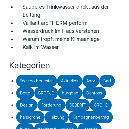
Sauberes Trinkwasser direkt aus der
Leitung
Vaillant aroTHERM perform
Wasserdruck im Haus verstehen
Warum tropft meine Klimaanlage
Kalk im Wasser
Kategorien
°celseo berichtet
Aktuelles
Axor
Bad
Bette
BRÖTJE
burgbad
Danfoss
Design
Förderung
GEBERIT
GROHE
hansgrohe
Heizung
Kampagnenbeitrag