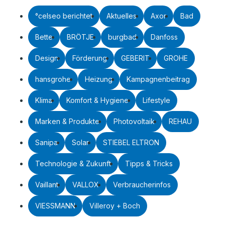
°celseo berichtet
Aktuelles
Axor
Bad
Bette
BRÖTJE
burgbad
Danfoss
Design
Förderung
GEBERIT
GROHE
hansgrohe
Heizung
Kampagnenbeitrag
Klima
Komfort & Hygiene
Lifestyle
Marken & Produkte
Photovoltaik
REHAU
Sanipa
Solar
STIEBEL ELTRON
Technologie & Zukunft
Tipps & Tricks
Vaillant
VALLOX
Verbraucherinfos
VIESSMANN
Villeroy + Boch