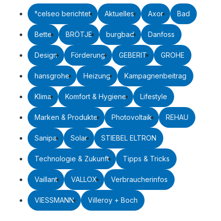
°celseo berichtet
Aktuelles
Axor
Bad
Bette
BRÖTJE
burgbad
Danfoss
Design
Förderung
GEBERIT
GROHE
hansgrohe
Heizung
Kampagnenbeitrag
Klima
Komfort & Hygiene
Lifestyle
Marken & Produkte
Photovoltaik
REHAU
Sanipa
Solar
STIEBEL ELTRON
Technologie & Zukunft
Tipps & Tricks
Vaillant
VALLOX
Verbraucherinfos
VIESSMANN
Villeroy + Boch