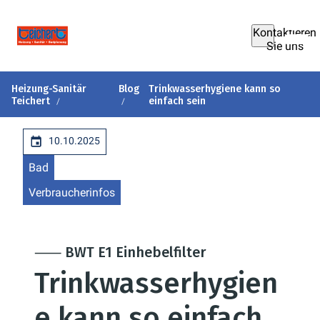
Kontaktieren
Sie uns
Heizung-Sanitär
Blog
Trinkwasserhygiene kann so
Teichert
einfach sein
10.10.2025
Bad
Verbraucherinfos
⸺ BWT E1 Einhebelfilter
Trinkwasserhygien
e kann so einfach