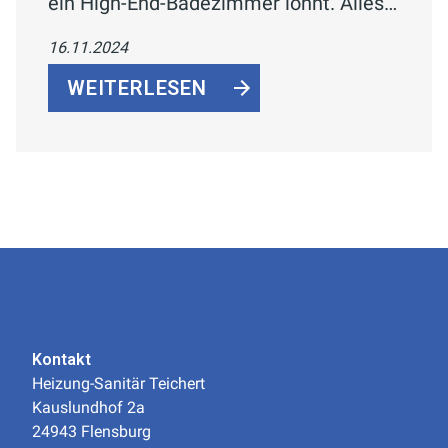
ein High-End-Badezimmer lohnt. Alles
über luxuriöse Features wie
16.11.2024
Regenduschen, Infrarotkabinen und
Designermöbel sowie deren Kosten-
WEITERLESEN
Nutzen-Balance.
Kontakt
Heizung-Sanitär Teichert
Kauslundhof 2a
24943 Flensburg