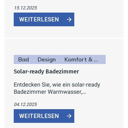
Fronten, Push-to-Open-Funktion und
15.12.2025
hochwertige Materialien für stilvolle
Badmöbel.
WEITERLESEN
Bad
Design
Komfort & Hygiene
Solar-ready Badezimmer
Entdecken Sie, wie ein solar-ready
Badezimmer Warmwasser,
Fußbodenheizung und
04.12.2025
Handtuchheizkörper mit Strom aus der
Photovoltaikanlage verbindet – für
WEITERLESEN
mehr Komfort und geringere
Energiekosten.