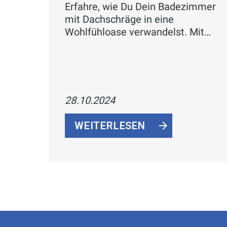
Erfahre, wie Du Dein Badezimmer
mit Dachschräge in eine
Wohlfühloase verwandelst. Mit
cleverer Raumplanung,
maßgefertigten Möbeln und der
richtigen Farbwahl wird Dein Bad
zum stilvollen Rückzugsort.
28.10.2024
WEITERLESEN