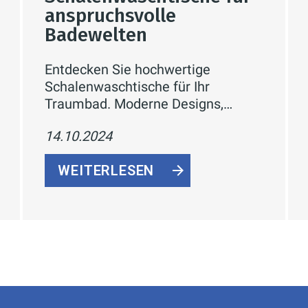
anspruchsvolle
Badewelten
Entdecken Sie hochwertige
Schalenwaschtische für Ihr
Traumbad. Moderne Designs,
erstklassige Materialien und
14.10.2024
innovative Funktionen vereint.
Jetzt inspirieren lassen!
WEITERLESEN