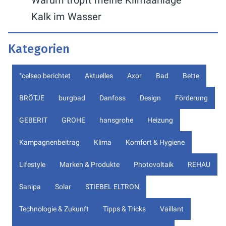
Kalk im Wasser
Kategorien
°celseo berichtet
Aktuelles
Axor
Bad
Bette
BRÖTJE
burgbad
Danfoss
Design
Förderung
GEBERIT
GROHE
hansgrohe
Heizung
Kampagnenbeitrag
Klima
Komfort & Hygiene
Lifestyle
Marken & Produkte
Photovoltaik
REHAU
Sanipa
Solar
STIEBEL ELTRON
Technologie & Zukunft
Tipps & Tricks
Vaillant