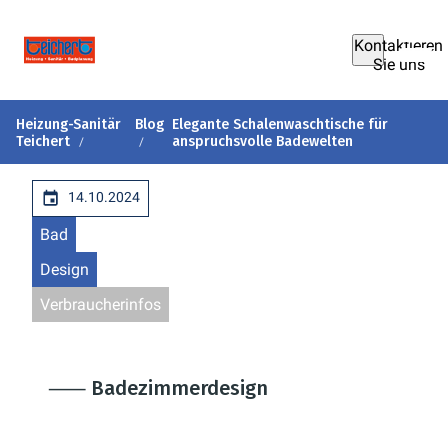
Kontaktieren
Sie uns
Heizung-Sanitär
Blog
Elegante Schalenwaschtische für
Teichert
anspruchsvolle Badewelten
14.10.2024
Bad
Design
Verbraucherinfos
⸺ Badezimmerdesign