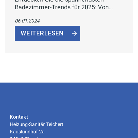
Badezimmer-Trends für 2025: Von
nachhaltigen Materialien über Smart-
06.01.2024
Home-Technologien bis hin zu
Wellness-Oasen. Gestalten Sie Ihr
WEITERLESEN
Traumbad der Zukunft!
Kontakt
Heizung-Sanitär Teichert
Kauslundhof 2a