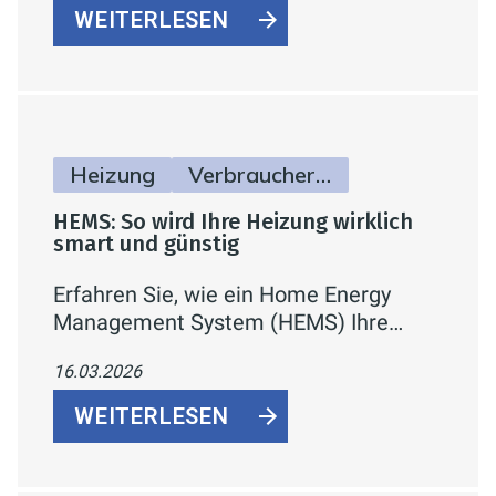
WEITERLESEN
Heizung
Verbraucherinfos
HEMS: So wird Ihre Heizung wirklich
smart und günstig
Erfahren Sie, wie ein Home Energy
Management System (HEMS) Ihre
Heizung bedarfsgerecht steuert,
16.03.2026
Verbrauch und Heizkosten gezielt
optimiert – automatisiert, vernetzt und
WEITERLESEN
auf aktuelle Energiestandards
ausgelegt.