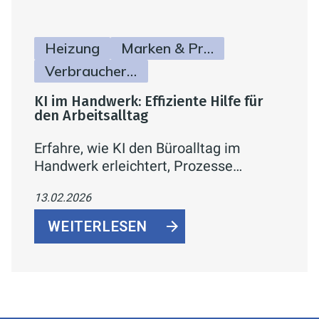
Heizung
Marken & Produkte
Verbraucherinfos
KI im Handwerk: Effiziente Hilfe für
den Arbeitsalltag
Erfahre, wie KI den Büroalltag im
Handwerk erleichtert, Prozesse
automatisiert und Betriebe effizienter
13.02.2026
macht – ohne das Handwerk zu
ersetzen.
WEITERLESEN