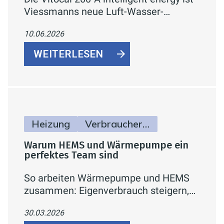
Viessmanns neue Luft-Wasser-
Wärmepumpe für Ein- und
10.06.2026
Zweifamilienhäuser. Mit natürlichem
Kältemittel R290, bis zu 75 °C
WEITERLESEN
Vorlauftemperatur und integrierter
Hydraulik in der Außeneinheit.
Heizung
Verbraucherinfos
Warum HEMS und Wärmepumpe ein
perfektes Team sind
So arbeiten Wärmepumpe und HEMS
zusammen: Eigenverbrauch steigern,
Lastspitzen vermeiden.
30.03.2026