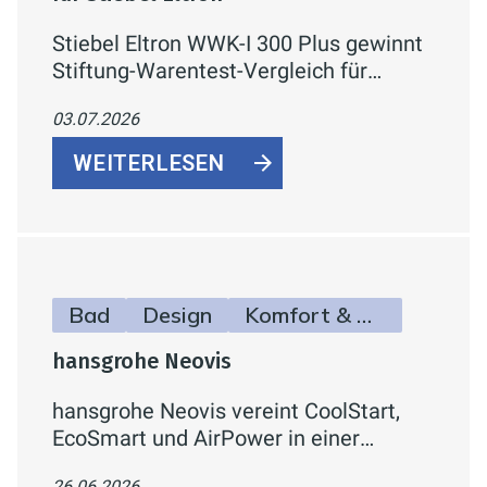
Stiebel Eltron WWK-I 300 Plus gewinnt
Stiftung-Warentest-Vergleich für
Warmwasser-Wärmepumpen mit
03.07.2026
„SEHR GUT" (1,5) und dem Titel
„Preistipp" – bestes Ergebnis bei
WEITERLESEN
Effizienz und Lautstärke.
Bad
Design
Komfort & Hygiene
hansgrohe Neovis
hansgrohe Neovis vereint CoolStart,
EcoSmart und AirPower in einer
Armaturenlinie für Waschtisch, Bidet,
26.06.2026