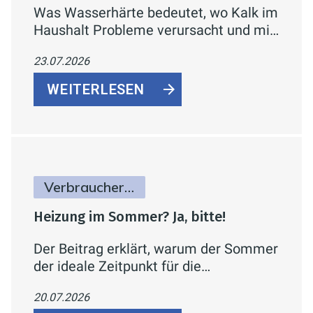
Was Wasserhärte bedeutet, wo Kalk im
Haushalt Probleme verursacht und mit
welchen konkreten Maßnahmen sich
23.07.2026
Kalkablagerungen reduzieren lassen.
WEITERLESEN
Verbraucherinfos
Heizung im Sommer? Ja, bitte!
Der Beitrag erklärt, warum der Sommer
der ideale Zeitpunkt für die
Heizungswartung ist und was dabei
20.07.2026
geprüft werden sollte.