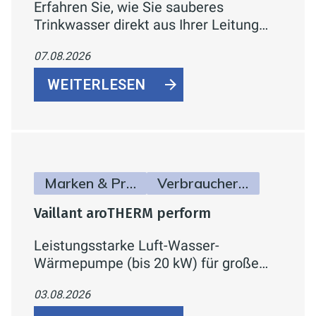
Erfahren Sie, wie Sie sauberes
Trinkwasser direkt aus Ihrer Leitung
erhalten können. Entdecken Sie
07.08.2026
RAUTITAN von REHAU - ein effizientes
und sicheres Trinkwassersystem, das
WEITERLESEN
höchste Wasserqualität garantiert.
Lesen Sie mehr über
Trinkwasserhygiene, sichere
Installation und nachhaltige Lösungen
für Ihre Wasserleitungen.
Marken & Produkte
Verbraucherinfos
Vaillant aroTHERM perform
Leistungsstarke Luft-Wasser-
Wärmepumpe (bis 20 kW) für große
Neubauten, Sanierungen und Gewerbe
03.08.2026
– mit hoher Vorlauftemperatur,