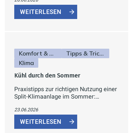
Dusche und Badewanne –
energiesparend, wassereffizient und
WEITERLESEN
komfortabel.
Komfort & Hygiene
Tipps & Tricks
Klima
Kühl durch den Sommer
Praxistipps zur richtigen Nutzung einer
Split-Klimaanlage im Sommer:
Temperatur, Verbrauch,
23.06.2026
Lüftungsverhalten und Effizienzklassen
einfach erklärt.
WEITERLESEN