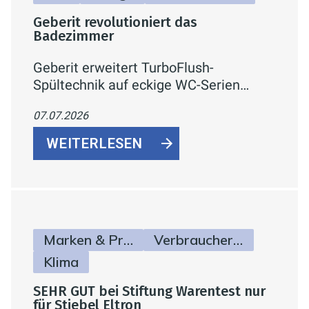
Geberit revolutioniert das
Badezimmer
Geberit erweitert TurboFlush-
Spültechnik auf eckige WC-Serien
(Renova Plan, iCon) – kraftvolle, leise
07.07.2026
Spülung, spülrandlos und
reinigungsfreundlich
WEITERLESEN
Marken & Produkte
Verbraucherinfos
Klima
SEHR GUT bei Stiftung Warentest nur
für Stiebel Eltron