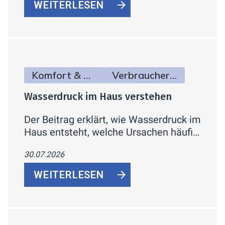
flexibler Aufstellung und Smart-Home-
WEITERLESEN
Anbindung.
Komfort & Hygiene
Verbraucherinfos
Wasserdruck im Haus verstehen
Der Beitrag erklärt, wie Wasserdruck im
Haus entsteht, welche Ursachen häufig
zu schwachem Druck führen und wie
30.07.2026
sich das Problem systematisch
eingrenzen lässt.
WEITERLESEN