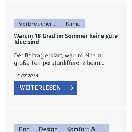
Verbraucherinfos
Klima
Warum 18 Grad im Sommer keine gute
Idee sind
Der Beitrag erklärt, warum eine zu
große Temperaturdifferenz beim
Klimatisieren gesundheitlich und
13.07.2026
energetisch ungünstig ist, und gibt
konkrete Tipps zur sinnvollen
WEITERLESEN
Einstellung der Klimaanlage.
Bad
Design
Komfort & Hygiene