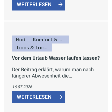
WEITERLESEN
Bad
Komfort & Hygiene
Tipps & Tricks
Vor dem Urlaub Wasser laufen lassen?
Der Beitrag erklärt, warum man nach
längerer Abwesenheit die
Wasserleitungen durchspülen sollte
16.07.2026
und wie man Legionellenrisiken einfach
reduziert.
WEITERLESEN