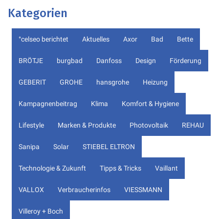
Kategorien
°celseo berichtet
Aktuelles
Axor
Bad
Bette
BRÖTJE
burgbad
Danfoss
Design
Förderung
GEBERIT
GROHE
hansgrohe
Heizung
Kampagnenbeitrag
Klima
Komfort & Hygiene
Lifestyle
Marken & Produkte
Photovoltaik
REHAU
Sanipa
Solar
STIEBEL ELTRON
Technologie & Zukunft
Tipps & Tricks
Vaillant
VALLOX
Verbraucherinfos
VIESSMANN
Villeroy + Boch