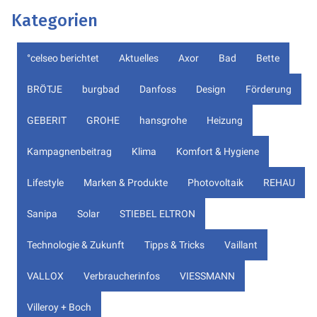
Kategorien
°celseo berichtet
Aktuelles
Axor
Bad
Bette
BRÖTJE
burgbad
Danfoss
Design
Förderung
GEBERIT
GROHE
hansgrohe
Heizung
Kampagnenbeitrag
Klima
Komfort & Hygiene
Lifestyle
Marken & Produkte
Photovoltaik
REHAU
Sanipa
Solar
STIEBEL ELTRON
Technologie & Zukunft
Tipps & Tricks
Vaillant
VALLOX
Verbraucherinfos
VIESSMANN
Villeroy + Boch