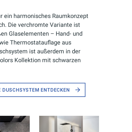
ür ein harmonisches Raumkonzept
ich. Die verchromte Variante ist
ßen Glaselementen – Hand- und
wie Thermostatauflage aus
uschsystem ist außerdem in der
lors Kollektion mit schwarzen
E DUSCHSYSTEM ENTDECKEN