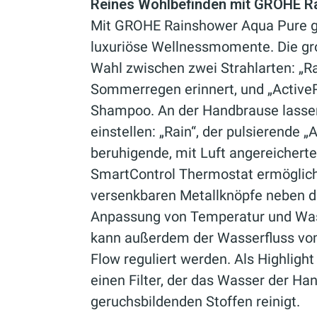
Reines Wohlbefinden mit GROHE R
Mit GROHE Rainshower Aqua Pure g
luxuriöse Wellnessmomente. Die gr
Wahl zwischen zwei Strahlarten: „Ra
Sommerregen erinnert, und „ActiveR
Shampoo. An der Handbrause lassen 
einstellen: „Rain“, der pulsierende 
beruhigende, mit Luft angereicherte
SmartControl Thermostat ermöglicht
versenkbaren Metallknöpfe neben de
Anpassung von Temperatur und Wa
kann außerdem der Wasserfluss vo
Flow reguliert werden. Als Highligh
einen Filter, der das Wasser der Ha
geruchsbildenden Stoffen reinigt.