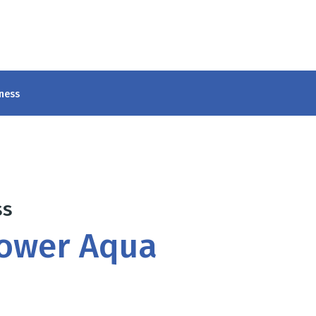
lness
ss
ower Aqua