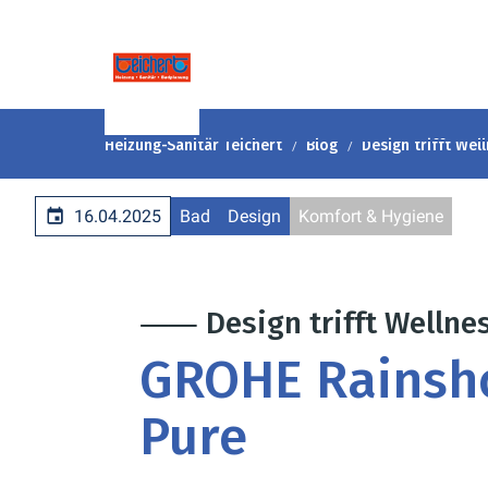
Heizung-Sanitär Teichert
Blog
Design trifft Wel
16.04.2025
Bad
Design
Komfort & Hygiene
⸺ Design trifft Wellne
GROHE Rainsh
Pure