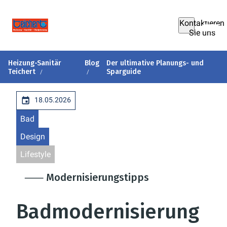
Kontaktieren
Sie uns
Heizung-Sanitär
Blog
Der ultimative Planungs- und
Teichert
Sparguide
18.05.2026
Bad
Design
Lifestyle
⸺ Modernisierungstipps
Badmodernisierung