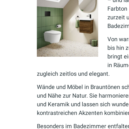
– und la
Farbton
zurzeit
Badezi
Von war
bis hin 
bringt e
in Räume
zugleich zeitlos und elegant.
Wände und Möbel in Brauntönen sch
und Nähe zur Natur. Sie harmonieren
und Keramik und lassen sich wunder
kontrastreichen Akzenten kombinie
Besonders im Badezimmer entfalte