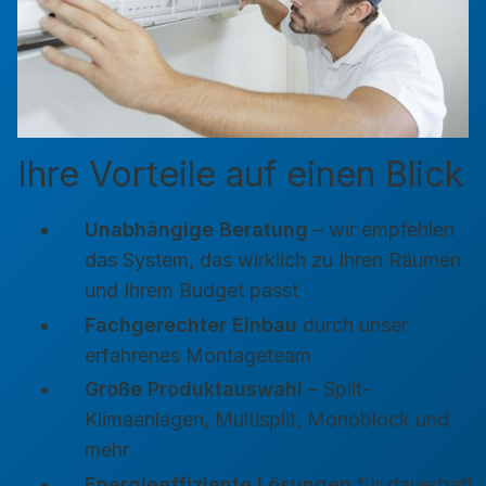
Ihre Vorteile auf einen Blick
Unabhängige Beratung
– wir empfehlen
das System, das wirklich zu Ihren Räumen
und Ihrem Budget passt
Fachgerechter Einbau
durch unser
erfahrenes Montageteam
Große Produktauswahl
– Split-
Klimaanlagen, Multisplit, Monoblock und
mehr
Energieeffiziente Lösungen
für dauerhaft