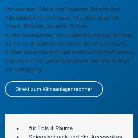
Mit wenigen Klicks konfigurieren Sie sich Ihre
Klimaanlage für zu Hause, fürs Büro oder die
Praxis. Erhalten Sie einen Sofort-
Kostenvoranschlag von Eugen Büring aus Münster
2
für bis zu 4 Räumen mit bis zu 40 m
pro Raum.
Sollten Sie größere Projekte planen, stehen unsere
Experten Ihnen gerne telefonisch oder per E-Mail
zur Verfügung.
Direkt zum Klimaanlagenrechner
für 1 bis 4 Räume
Spiegelschrank und div. Accessoires