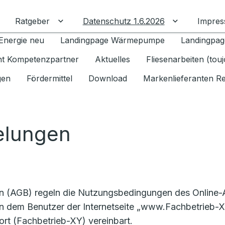
Ratgeber
Datenschutz 1.6.2026
Impre
Untermenü für Ratgeber umschalten
Untermenü f
Energie neu
Landingpage Wärmepumpe
Landingpag
ant Kompetenzpartner
Aktuelles
Fliesenarbeiten (tou
gen
Fördermittel
Download
Markenlieferanten R
elungen
en (AGB) regeln die Nutzungsbedingungen des Online
n dem Benutzer der Internetseite „www.Fachbetrieb-XY
rt (Fachbetrieb-XY) vereinbart.