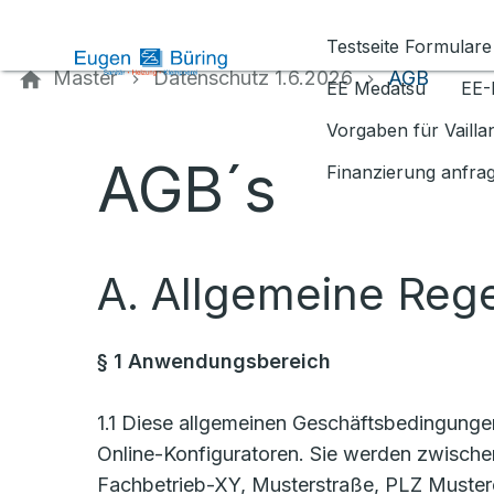
Kontaktieren Sie uns
Testseite Formulare
Master
Datenschutz 1.6.2026
AGB
EE Medatsu
EE-
Vorgaben für Vaill
AGB´s
Finanzierung anfra
A. Allgemeine Reg
§ 1 Anwendungsbereich
1.1 Diese allgemeinen Geschäftsbedingung
Online-Konfiguratoren. Sie werden zwische
Fachbetrieb-XY, Musterstraße, PLZ Mustero