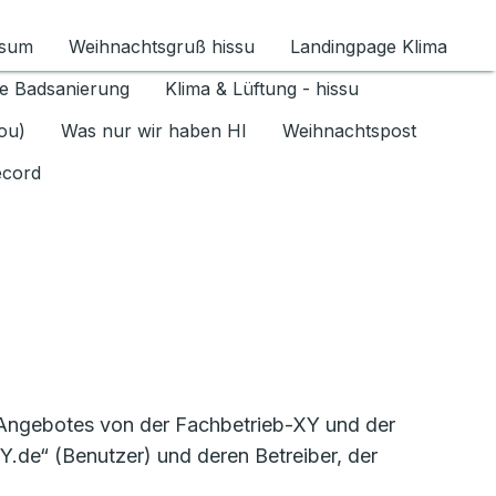
ssum
Weihnachtsgruß hissu
Landingpage Klima
ür Datenschutz 1.6.2026 umschalten
e Badsanierung
Klima & Lüftung - hissu
jou)
Was nur wir haben HI
Weihnachtspost
ecord
-Angebotes von der Fachbetrieb-XY und der
.de“ (Benutzer) und deren Betreiber, der