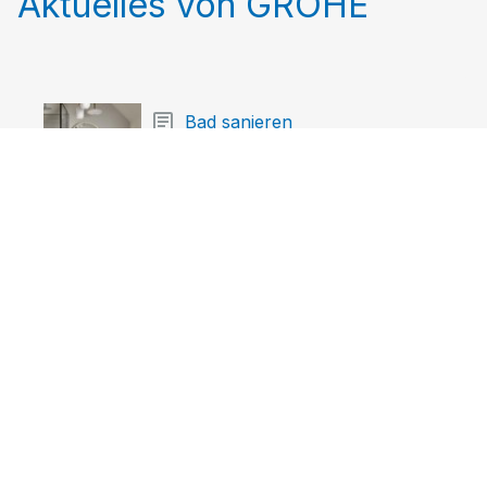
Aktuelles von GROHE
Bad sanieren
Hier finden Sie die neuesten Tipps und
Tricks zur Sanierung und Renovierung
Ihres Badezimmers.
Markenlieferanten Record
GROHE Cubeo: Rund trifft
eckig