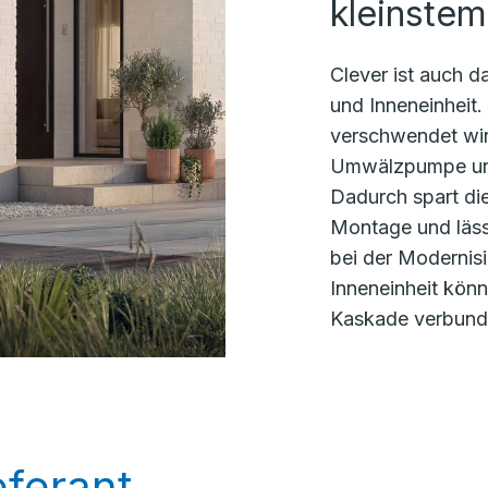
kleinste
Clever ist auch 
und Inneneinheit
verschwendet wird
Umwälzpumpe und 
Dadurch spart die
Montage und lässt
bei der Modernisie
Inneneinheit kön
Kaskade verbund
ferant