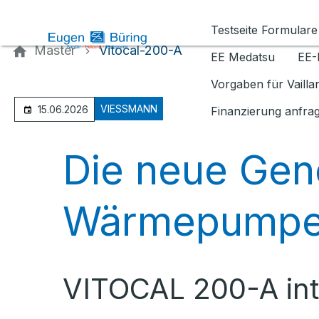
Kontaktieren Sie uns
Testseite Formulare
Master
Vitocal-200-A
EE Medatsu
EE-
Vorgaben für Vaill
VIESSMANN
15.06.2026
Finanzierung anfra
Die neue Gen
Wärmepump
VITOCAL 200-A int