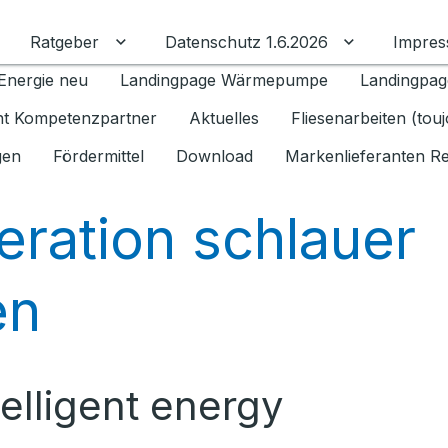
Ratgeber
Datenschutz 1.6.2026
Impre
Untermenü für Ratgeber umschalten
Untermenü f
Energie neu
Landingpage Wärmepumpe
Landingpag
ant Kompetenzpartner
Aktuelles
Fliesenarbeiten (tou
gen
Fördermittel
Download
Markenlieferanten R
eration schlauer
en
elligent energy