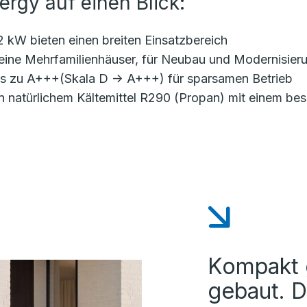
ergy auf einen Blick:
 kW bieten einen breiten Einsatzbereich
kleine Mehrfamilienhäuser, für Neubau und Modernisier
bis zu A+++(Skala D -> A+++) für sparsamen Betrieb
atürlichem Kältemittel R290 (Propan) mit einem bes
Kompakt g
gebaut. 