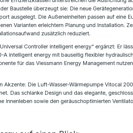
ohe Effizienzklassen unterstreichen die Ausrichtung auf
der Baustelle überzeugt sie: Die neue Gerätegenerati
port ausgelegt. Die Außeneinheiten passen auf eine E
denen Varianten erleichtern Planung und Installation. 
allationsaufwand zusätzlich reduziert.
iversal Controller intelligent energy“ ergänzt: Er läss
 intelligent energy mit bauseitig flexibler hydrauli
ente für das Viessmann Energy Management nutzen, 
ion Akzente: Die Luft-Wasser-Wärmepumpe Vitocal 200-
t. Das schlanke Design und das elegante, geschlossen
he Innenleben sowie den geräuschoptimierten Ventilato