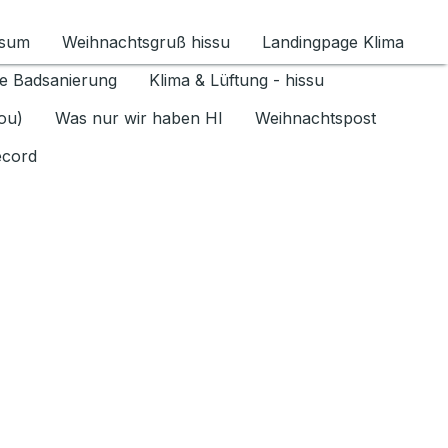
ssum
Weihnachtsgruß hissu
Landingpage Klima
ür Datenschutz 1.6.2026 umschalten
e Badsanierung
Klima & Lüftung - hissu
jou)
Was nur wir haben HI
Weihnachtspost
ecord