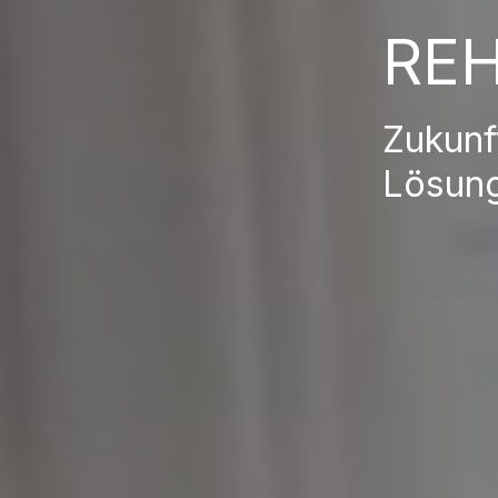
RE
Zukunf
Lösun