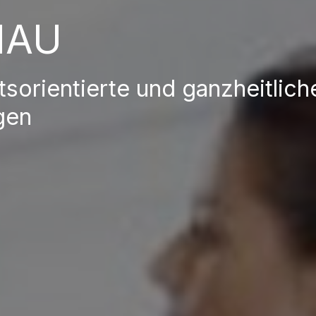
HAU
tsorientierte und ganzheitlich
gen