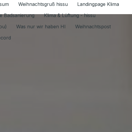
ssum
Weihnachtsgruß hissu
Landingpage Klima
ür Datenschutz 1.6.2026 umschalten
e Badsanierung
Klima & Lüftung - hissu
jou)
Was nur wir haben HI
Weihnachtspost
ecord