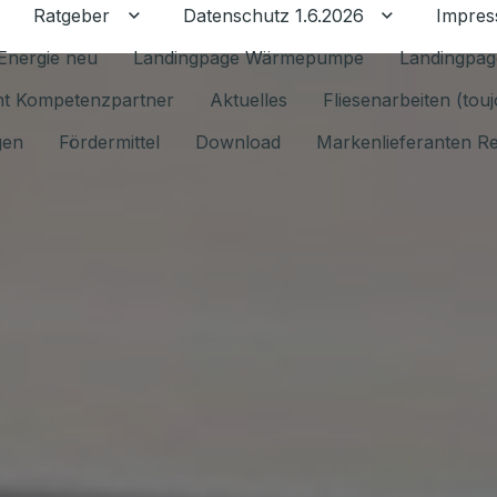
Ratgeber
Datenschutz 1.6.2026
Impre
Untermenü für Ratgeber umschalten
Untermenü f
Energie neu
Landingpage Wärmepumpe
Landingpag
ant Kompetenzpartner
Aktuelles
Fliesenarbeiten (tou
gen
Fördermittel
Download
Markenlieferanten R