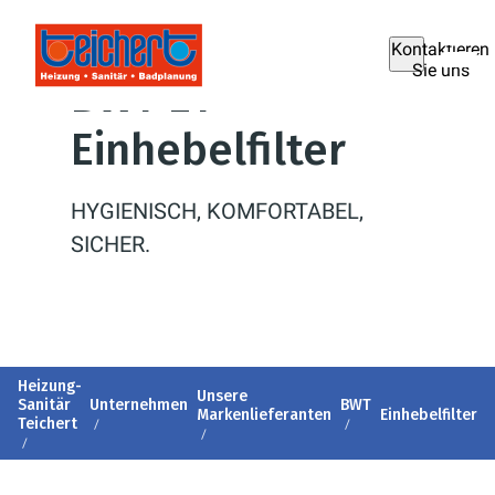
Kontaktieren
Sie uns
BWT E1
Einhebelfilter
HYGIENISCH, KOMFORTABEL,
SICHER.
Heizung-
Unsere
Sanitär
Unternehmen
BWT
Markenlieferanten
Einhebelfilter
Teichert